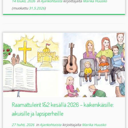
14 touko, 2026
in
Ajankohtaista
kirjoittajalta
Marika Huusko
(muokattu
31.5.2026
)
Raamattuleirit 1&2 kesällä 2026 – kaikenikäisille:
aikuisille ja lapsiperheille
27 huhti, 2026
in
Ajankohtaista
kirjoittajalta
Marika Huusko