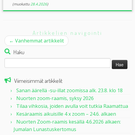
(muokattu
28.4.2026
)
Artikkelien navigointi
←
Vanhemmat artikkelit
Haku
Haku:
Viimeisimmät artikkelit
Sanan äärellä -su-illat zoomissa alk. 23.8. klo 18
Nuorten zoom-raamis, syksy 2026
Tilaa vihkosia, joiden avulla voit tutkia Raamattua
Kesäraamis aikuisille 4 x zoom – 24.6. alkaen
Nuorten Zoom-raamis kesällä 4.6.2026 alkaen:
Jumalan Lunastuskertomus