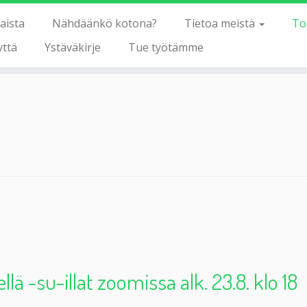
aista
Nähdäänkö kotona?
Tietoa meistä
To
yttä
Ystäväkirje
Tue työtämme
lä -su-illat zoomissa alk. 23.8. klo 18