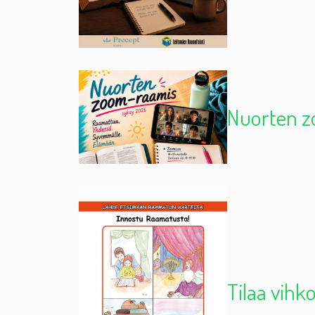
Nuorten z
Tilaa vihk