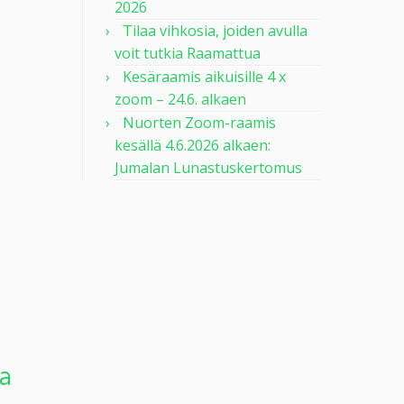
2026
Tilaa vihkosia, joiden avulla
voit tutkia Raamattua
Kesäraamis aikuisille 4 x
zoom – 24.6. alkaen
Nuorten Zoom-raamis
kesällä 4.6.2026 alkaen:
Jumalan Lunastuskertomus
ua