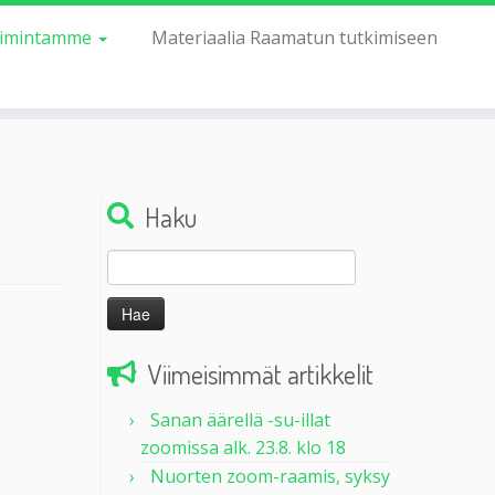
imintamme
Materiaalia Raamatun tutkimiseen
Haku
Haku:
Viimeisimmät artikkelit
Sanan äärellä -su-illat
zoomissa alk. 23.8. klo 18
Nuorten zoom-raamis, syksy