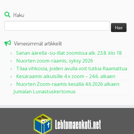
Haku
Haku:
Viimeisimmät artikkelit
Sanan äärellä -su-illat zoomissa alk. 23.8. klo 18
Nuorten zoom-raamis, syksy 2026
Tilaa vihkosia, joiden avulla voit tutkia Raamattua
Kesäraamis aikuisille 4 x zoom – 24.6. alkaen
Nuorten Zoom-raamis kesällä 4.6.2026 alkaen:
Jumalan Lunastuskertomus