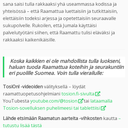
sana saisi tulla rakkaaksi yhä useammassa kodissa ja
yhteisössä – että Raamattua luettaisiin ja tutkittaisiin,
elettäisiin todeksi arjessa ja opetettaisiin seuraavalle
sukupolvelle. Rukoilen, että Jumala käyttäisi
palvelutyötäni siihen, että Raamattu tulisi eläväksi ja
rakkaaksi kaikenikäisille.
Koska kaikkien ei ole mahdollista tulla luokseni,
haluan tuoda Raamattua koteihin ja seurakuntiin
eri puolille Suomea. Voin tulla vierailulle:
TosiOn! -videoiden
välityksellä – löydät
raamattuopetusohjelmiani
tosion.fi-sivulta
,
YouTubesta
youtube.com/@tosion
tai
lataamalla
Tosion-sovelluksen puhelimeesi tai tablettiisi
Lähde etsimään Raamatun aarteita -vihkosten
kautta
–
tutustu lisää tästä