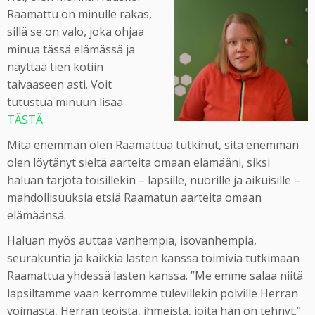
Raamattu on minulle rakas,
sillä se on valo, joka ohjaa
minua tässä elämässä ja
näyttää tien kotiin
taivaaseen asti. Voit
tutustua minuun lisää
TÄSTÄ.
Mitä enemmän olen Raamattua tutkinut, sitä enemmän
olen löytänyt sieltä aarteita omaan elämääni, siksi
haluan tarjota toisillekin – lapsille, nuorille ja aikuisille –
mahdollisuuksia etsiä Raamatun aarteita omaan
elämäänsä.
Haluan myös auttaa vanhempia, isovanhempia,
seurakuntia ja kaikkia lasten kanssa toimivia tutkimaan
Raamattua yhdessä lasten kanssa. ”Me emme salaa niitä
lapsiltamme vaan kerromme tulevillekin polville Herran
voimasta, Herran teoista, ihmeistä, joita hän on tehnyt.”