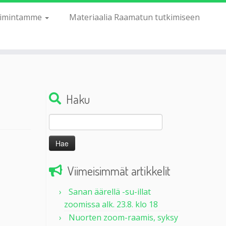
imintamme
Materiaalia Raamatun tutkimiseen
Haku
Haku:
Viimeisimmät artikkelit
Sanan äärellä -su-illat
zoomissa alk. 23.8. klo 18
Nuorten zoom-raamis, syksy