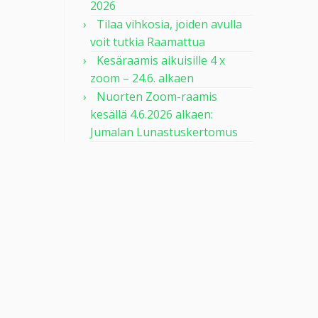
2026
Tilaa vihkosia, joiden avulla
voit tutkia Raamattua
Kesäraamis aikuisille 4 x
zoom – 24.6. alkaen
Nuorten Zoom-raamis
kesällä 4.6.2026 alkaen:
Jumalan Lunastuskertomus