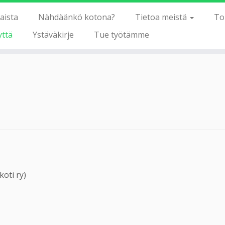
aista
Nähdäänkö kotona?
Tietoa meistä
To
yttä
Ystäväkirje
Tue työtämme
oti ry)