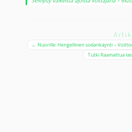
Selviydy vaikeista ajoista voittajana – 6x
Artik
←
Nuorille: Hengellinen sodankäynti – Voittoo
Tutki Raamattua las