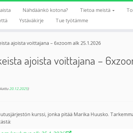
aista
Nähdäänkö kotona?
Tietoa meistä
To
yttä
Ystäväkirje
Tue työtämme
keista ajoista voittajana – 6xzoom alk 25.1.2026
ikeista ajoista voittajana – 6xzo
kattu
20.12.2025
)
tusjärjestön kurssi, jonka pitää Marika Huusko. Tarkemma
tästä: