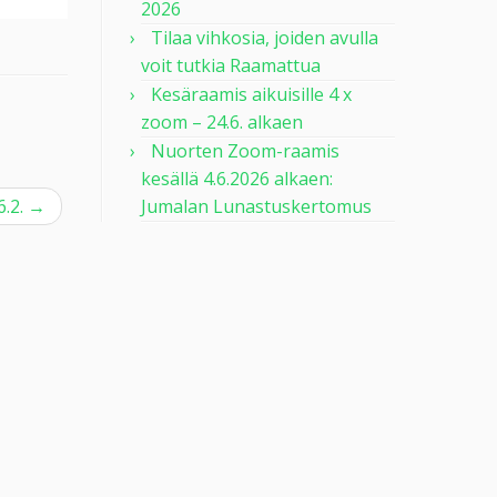
2026
Tilaa vihkosia, joiden avulla
voit tutkia Raamattua
Kesäraamis aikuisille 4 x
zoom – 24.6. alkaen
Nuorten Zoom-raamis
kesällä 4.6.2026 alkaen:
6.2.
→
Jumalan Lunastuskertomus