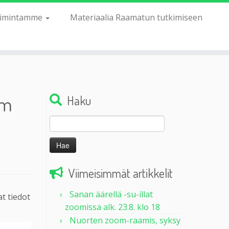
imintamme
Materiaalia Raamatun tutkimiseen
om
Haku
Haku:
Viimeisimmät artikkelit
Sanan äärellä -su-illat
t tiedot
zoomissa alk. 23.8. klo 18
Nuorten zoom-raamis, syksy