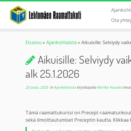
Ajankoht
Ota yhte
Etusivu
»
Ajankohtaista
»
Aikuisille: Selviydy vai
Aikuisille: Selviydy va
alk 25.1.2026
20 joulu, 2025
in
Ajankohtaista
kirjoittajalta
Marika Huusko
(muo
Tämä raamattukurssi on Precept-raamatunkoulu
sekä ilmoittautumiset Preceptin kautta. Klikkaa 