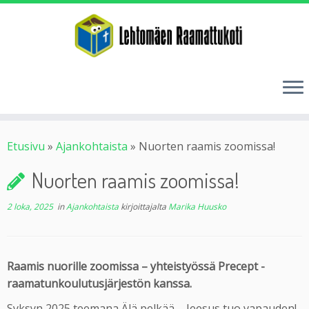
Etusivu
»
Ajankohtaista
»
Nuorten raamis zoomissa!
Nuorten raamis zoomissa!
2 loka, 2025
in
Ajankohtaista
kirjoittajalta
Marika Huusko
Raamis nuorille zoomissa – yhteistyössä Precept -
raamatunkoulutusjärjestön kanssa.
Syksyn 2025 teemana Älä pelkää – Jeesus tuo vapauden!