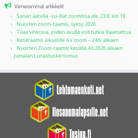
Viimeisimmät artikkelit
Sanan äärellä -su-illat zoomissa alk. 23.8. klo 18
Nuorten zoom-raamis, syksy 2026
Tilaa vihkosia, joiden avulla voit tutkia Raamattua
Kesäraamis aikuisille 4 x zoom – 24.6. alkaen
Nuorten Zoom-raamis kesällä 4.6.2026 alkaen:
Jumalan Lunastuskertomus