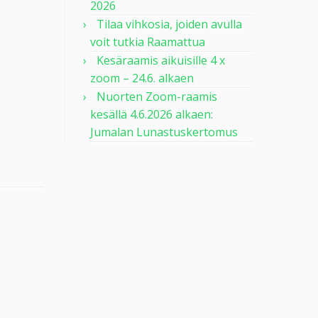
2026
Tilaa vihkosia, joiden avulla
voit tutkia Raamattua
Kesäraamis aikuisille 4 x
zoom – 24.6. alkaen
Nuorten Zoom-raamis
kesällä 4.6.2026 alkaen:
Jumalan Lunastuskertomus