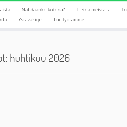
aista
Nähdäänkö kotona?
Tietoa meistä
To
yttä
Ystäväkirje
Tue työtämme
ot:
huhtikuu 2026