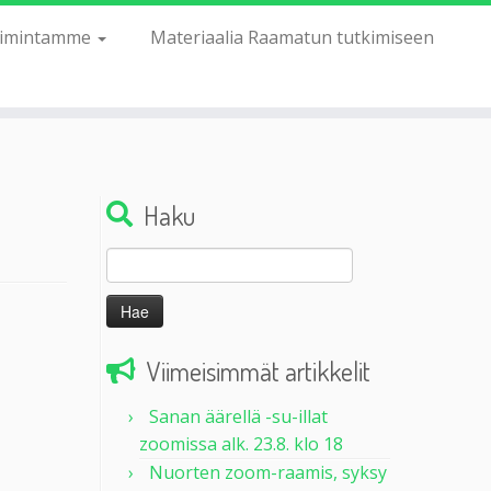
imintamme
Materiaalia Raamatun tutkimiseen
Haku
Haku:
Viimeisimmät artikkelit
Sanan äärellä -su-illat
zoomissa alk. 23.8. klo 18
Nuorten zoom-raamis, syksy