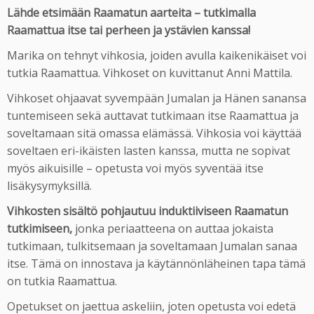
Lähde etsimään Raamatun aarteita – tutkimalla
Raamattua itse tai perheen ja ystävien kanssa!
Marika on tehnyt vihkosia, joiden avulla kaikenikäiset voi
tutkia Raamattua. Vihkoset on kuvittanut Anni Mattila.
Vihkoset ohjaavat syvempään Jumalan ja Hänen sanansa
tuntemiseen sekä auttavat tutkimaan itse Raamattua ja
soveltamaan sitä omassa elämässä. Vihkosia voi käyttää
soveltaen eri-ikäisten lasten kanssa, mutta ne sopivat
myös aikuisille – opetusta voi myös syventää itse
lisäkysymyksillä.
Vihkosten
sisältö pohjautuu induktiiviseen Raamatun
tutkimiseen,
jonka periaatteena on auttaa jokaista
tutkimaan, tulkitsemaan ja soveltamaan Jumalan sanaa
itse. Tämä on innostava ja käytännönläheinen tapa tämä
on tutkia Raamattua.
Opetukset on jaettua askeliin, joten opetusta voi edetä