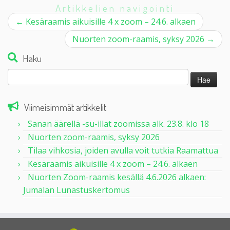
Artikkelien navigointi
←
Kesäraamis aikuisille 4 x zoom – 24.6. alkaen
Nuorten zoom-raamis, syksy 2026
→
Haku
Haku:
Viimeisimmät artikkelit
Sanan äärellä -su-illat zoomissa alk. 23.8. klo 18
Nuorten zoom-raamis, syksy 2026
Tilaa vihkosia, joiden avulla voit tutkia Raamattua
Kesäraamis aikuisille 4 x zoom – 24.6. alkaen
Nuorten Zoom-raamis kesällä 4.6.2026 alkaen:
Jumalan Lunastuskertomus