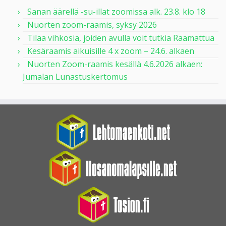
Sanan äärellä -su-illat zoomissa alk. 23.8. klo 18
Nuorten zoom-raamis, syksy 2026
Tilaa vihkosia, joiden avulla voit tutkia Raamattua
Kesäraamis aikuisille 4 x zoom – 24.6. alkaen
Nuorten Zoom-raamis kesällä 4.6.2026 alkaen:
Jumalan Lunastuskertomus