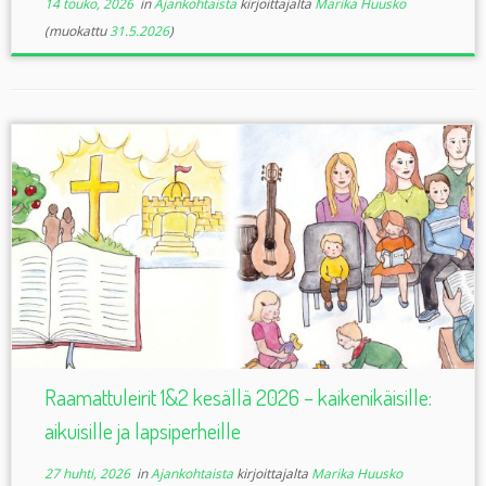
14 touko, 2026
in
Ajankohtaista
kirjoittajalta
Marika Huusko
(muokattu
31.5.2026
)
Raamattuleirit 1&2 kesällä 2026 – kaikenikäisille:
aikuisille ja lapsiperheille
27 huhti, 2026
in
Ajankohtaista
kirjoittajalta
Marika Huusko