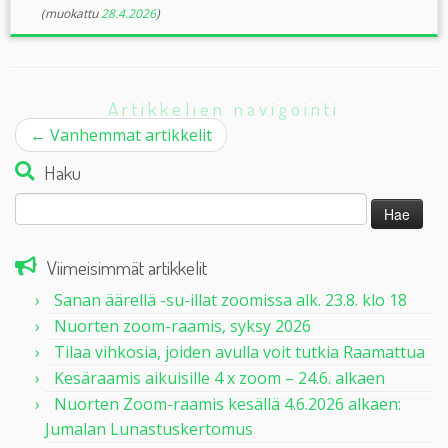
(muokattu
28.4.2026
)
Artikkelien navigointi
←
Vanhemmat artikkelit
Haku
Haku:
Viimeisimmät artikkelit
Sanan äärellä -su-illat zoomissa alk. 23.8. klo 18
Nuorten zoom-raamis, syksy 2026
Tilaa vihkosia, joiden avulla voit tutkia Raamattua
Kesäraamis aikuisille 4 x zoom – 24.6. alkaen
Nuorten Zoom-raamis kesällä 4.6.2026 alkaen:
Jumalan Lunastuskertomus