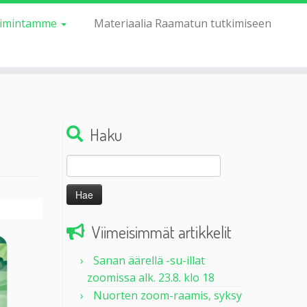
imintamme
Materiaalia Raamatun tutkimiseen
Haku
Haku:
Viimeisimmät artikkelit
Sanan äärellä -su-illat
zoomissa alk. 23.8. klo 18
Nuorten zoom-raamis, syksy