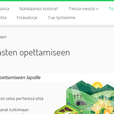
aista
Nähdäänkö kotona?
Tietoa meistä
To
yttä
Ystäväkirje
Tue työtämme
seen
 lasten opettamiseen
ettamiseen lapsille
asti sekä perheissä että
ttavat tutkimaan