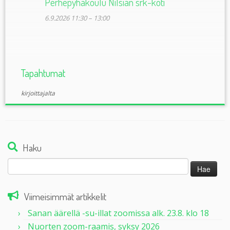
Perhepyhäkoulu Nilsiän srk-koti
6.9.2026 11:30
–
13:00
Kategoriat:
Muualla kuin Lehtomäessä
tarkemmat infot myöhemmin
Tapahtumat
SRO:n ilta Leppävirta
kirjoittajalta
23.9.2026 18:00
–
20:00
Kategoriat:
Muualla kuin Lehtomäessä
klo 18 – aikuisille Tarkemmat infot myöhemmine
Haku
Perhepyhäkoulu Nilsiän srk-koti
Haku:
4.10.2026 11:30
–
13:00
Kategoriat:
Muualla kuin Lehtomäessä
Viimeisimmät artikkelit
tarkemmat infot myöhemmin
Sanan äärellä -su-illat zoomissa alk. 23.8. klo 18
Nuorten zoom-raamis, syksy 2026