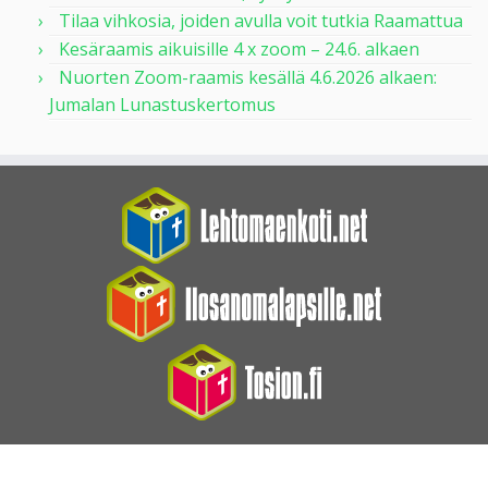
Tilaa vihkosia, joiden avulla voit tutkia Raamattua
Kesäraamis aikuisille 4 x zoom – 24.6. alkaen
Nuorten Zoom-raamis kesällä 4.6.2026 alkaen:
Jumalan Lunastuskertomus