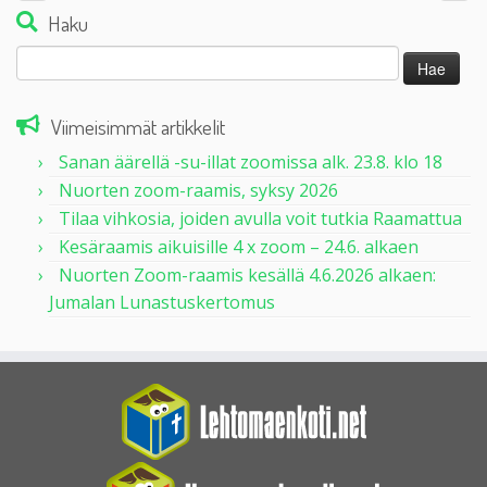
Haku
Haku:
Viimeisimmät artikkelit
Sanan äärellä -su-illat zoomissa alk. 23.8. klo 18
Nuorten zoom-raamis, syksy 2026
Tilaa vihkosia, joiden avulla voit tutkia Raamattua
Kesäraamis aikuisille 4 x zoom – 24.6. alkaen
Nuorten Zoom-raamis kesällä 4.6.2026 alkaen:
Jumalan Lunastuskertomus