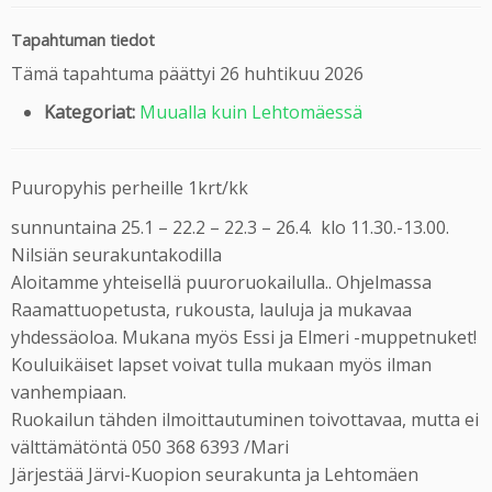
Tapahtuman tiedot
Tämä tapahtuma päättyi 26 huhtikuu 2026
Kategoriat:
Muualla kuin Lehtomäessä
Puuropyhis perheille 1krt/kk
sunnuntaina 25.1 – 22.2 – 22.3 – 26.4. klo 11.30.-13.00.
Nilsiän seurakuntakodilla
Aloitamme yhteisellä puuroruokailulla.. Ohjelmassa
Raamattuopetusta, rukousta, lauluja ja mukavaa
yhdessäoloa. Mukana myös Essi ja Elmeri -muppetnuket!
Kouluikäiset lapset voivat tulla mukaan myös ilman
vanhempiaan.
Ruokailun tähden ilmoittautuminen toivottavaa, mutta ei
välttämätöntä 050 368 6393 /Mari
Järjestää Järvi-Kuopion seurakunta ja Lehtomäen