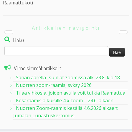
Raamattukoti
Artikkelien navigointi
Haku
Haku:
Viimeisimmät artikkelit
Sanan äärellä -su-illat zoomissa alk. 23.8. klo 18
Nuorten zoom-raamis, syksy 2026
Tilaa vihkosia, joiden avulla voit tutkia Raamattua
Kesäraamis aikuisille 4 x zoom – 24.6. alkaen
Nuorten Zoom-raamis kesällä 4.6.2026 alkaen:
Jumalan Lunastuskertomus