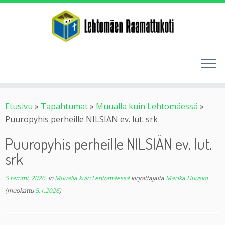
Etusivu
»
Tapahtumat
»
Muualla kuin Lehtomäessä
»
Puuropyhis perheille NILSIÄN ev. lut. srk
Puuropyhis perheille NILSIÄN ev. lut.
srk
5 tammi, 2026
in
Muualla kuin Lehtomäessä
kirjoittajalta
Marika Huusko
(muokattu
5.1.2026
)